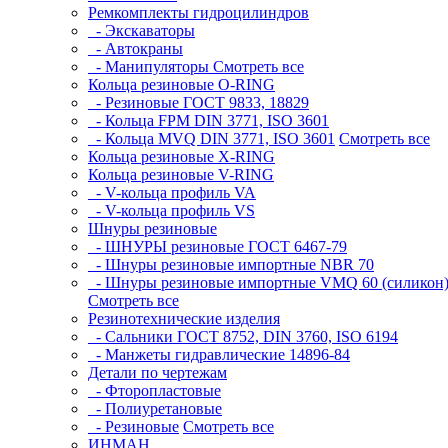
Ремкомплекты гидроцилиндров
- Экскаваторы
- Автокраны
- Манипуляторы
Смотреть все
Кольца резиновые O-RING
- Резиновые ГОСТ 9833, 18829
- Кольца FPM DIN 3771, ISO 3601
- Кольца MVQ DIN 3771, ISO 3601
Смотреть все
Кольца резиновые Х-RING
Кольца резиновые V-RING
- V-кольца профиль VA
- V-кольца профиль VS
Шнуры резиновые
- ШНУРЫ резиновые ГОСТ 6467-79
- Шнуры резиновые импортные NBR 70
- Шнуры резиновые импортные VMQ 60 (силикон
Смотреть все
Резинотехнические изделия
- Сальники ГОСТ 8752, DIN 3760, ISO 6194
- Манжеты гидравлические 14896-84
Детали по чертежам
- Фторопластовые
- Полиуретановые
- Резиновые
Смотреть все
ИНМАН