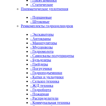
- Грязесъемники
- Cтатические
Пневматические уплотнения
- Поршневые
- Штоковые
Ремкомплекты гидроцилиндров
- Экскаваторы
- Автокраны
- Манипуляторы
- Мусоровозы
- Гидромолота
- Самосвалы полуприцепы
- Бульдозеры
- Грейдеры
- Погрузчики
- Гидроподъемники
- Катки и укладчики
- Сельхоз техника
- Ж/Д техника
- Гидроборта
- Пожарная
- Распределители
- Коммунальная техника