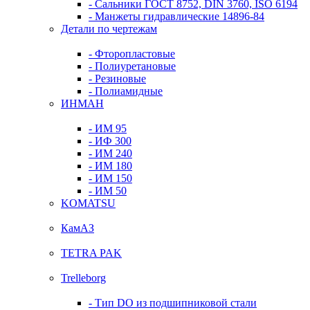
- Сальники ГОСТ 8752, DIN 3760, ISO 6194
- Манжеты гидравлические 14896-84
Детали по чертежам
- Фторопластовые
- Полиуретановые
- Резиновые
- Полиамидные
ИНМАН
- ИМ 95
- ИФ 300
- ИМ 240
- ИМ 180
- ИМ 150
- ИМ 50
KOMATSU
КамАЗ
TETRA PAK
Trelleborg
- Тип DO из подшипниковой стали