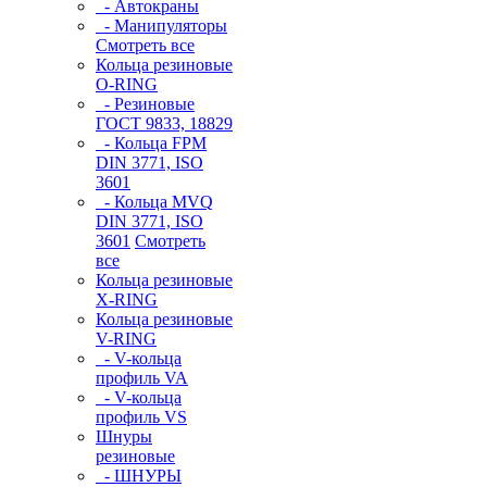
- Автокраны
- Манипуляторы
Смотреть все
Кольца резиновые
O-RING
- Резиновые
ГОСТ 9833, 18829
- Кольца FPM
DIN 3771, ISO
3601
- Кольца MVQ
DIN 3771, ISO
3601
Смотреть
все
Кольца резиновые
Х-RING
Кольца резиновые
V-RING
- V-кольца
профиль VA
- V-кольца
профиль VS
Шнуры
резиновые
- ШНУРЫ