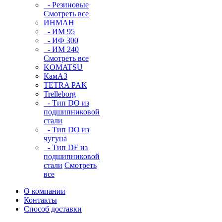
- Резиновые
Смотреть все
ИНМАН
- ИМ 95
- ИФ 300
- ИМ 240
Смотреть все
KOMATSU
КамАЗ
TETRA PAK
Trelleborg
- Тип DO из
подшипниковой
стали
- Тип DO из
чугуна
- Тип DF из
подшипниковой
стали
Смотреть
все
О компании
Контакты
Способ доставки