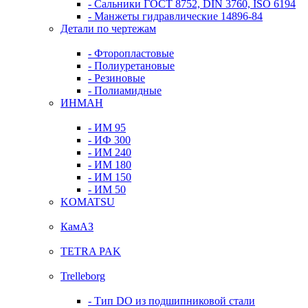
- Сальники ГОСТ 8752, DIN 3760, ISO 6194
- Манжеты гидравлические 14896-84
Детали по чертежам
- Фторопластовые
- Полиуретановые
- Резиновые
- Полиамидные
ИНМАН
- ИМ 95
- ИФ 300
- ИМ 240
- ИМ 180
- ИМ 150
- ИМ 50
KOMATSU
КамАЗ
TETRA PAK
Trelleborg
- Тип DO из подшипниковой стали