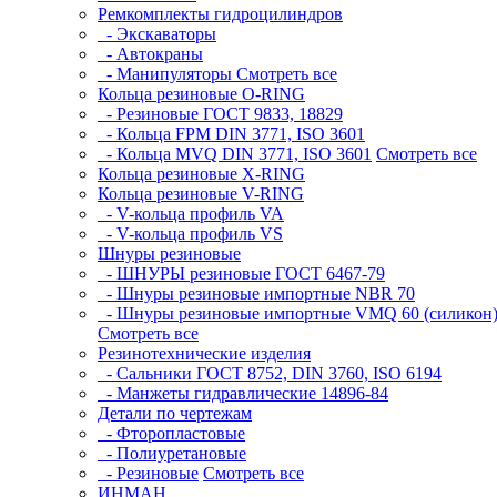
Ремкомплекты гидроцилиндров
- Экскаваторы
- Автокраны
- Манипуляторы
Смотреть все
Кольца резиновые O-RING
- Резиновые ГОСТ 9833, 18829
- Кольца FPM DIN 3771, ISO 3601
- Кольца MVQ DIN 3771, ISO 3601
Смотреть все
Кольца резиновые Х-RING
Кольца резиновые V-RING
- V-кольца профиль VA
- V-кольца профиль VS
Шнуры резиновые
- ШНУРЫ резиновые ГОСТ 6467-79
- Шнуры резиновые импортные NBR 70
- Шнуры резиновые импортные VMQ 60 (силикон
Смотреть все
Резинотехнические изделия
- Сальники ГОСТ 8752, DIN 3760, ISO 6194
- Манжеты гидравлические 14896-84
Детали по чертежам
- Фторопластовые
- Полиуретановые
- Резиновые
Смотреть все
ИНМАН