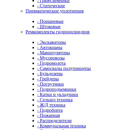
- Грязесъемники
- Cтатические
Пневматические уплотнения
- Поршневые
- Штоковые
Ремкомплекты гидроцилиндров
- Экскаваторы
- Автокраны
- Манипуляторы
- Мусоровозы
- Гидромолота
- Самосвалы полуприцепы
- Бульдозеры
- Грейдеры
- Погрузчики
- Гидроподъемники
- Катки и укладчики
- Сельхоз техника
- Ж/Д техника
- Гидроборта
- Пожарная
- Распределители
- Коммунальная техника