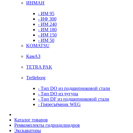
ИНМАН
- ИМ 95
- ИФ 300
- ИМ 240
- ИМ 180
- ИМ 150
- ИМ 50
KOMATSU
КамАЗ
TETRA PAK
Trelleborg
- Тип DO из подшипниковой стали
- Тип DO из чугуна
- Тип DF из подшипниковой стали
- Грязесъёмник WEG
Каталог товаров
Ремкомплекты гидроцилиндров
Экскаваторы