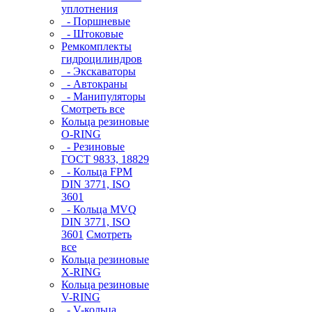
уплотнения
- Поршневые
- Штоковые
Ремкомплекты
гидроцилиндров
- Экскаваторы
- Автокраны
- Манипуляторы
Смотреть все
Кольца резиновые
O-RING
- Резиновые
ГОСТ 9833, 18829
- Кольца FPM
DIN 3771, ISO
3601
- Кольца MVQ
DIN 3771, ISO
3601
Смотреть
все
Кольца резиновые
Х-RING
Кольца резиновые
V-RING
- V-кольца