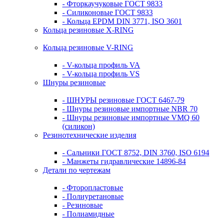
- Фторкаучуковые ГОСТ 9833
- Силиконовые ГОСТ 9833
- Кольца EPDM DIN 3771, ISO 3601
Кольца резиновые Х-RING
Кольца резиновые V-RING
- V-кольца профиль VA
- V-кольца профиль VS
Шнуры резиновые
- ШНУРЫ резиновые ГОСТ 6467-79
- Шнуры резиновые импортные NBR 70
- Шнуры резиновые импортные VMQ 60
(силикон)
Резинотехнические изделия
- Сальники ГОСТ 8752, DIN 3760, ISO 6194
- Манжеты гидравлические 14896-84
Детали по чертежам
- Фторопластовые
- Полиуретановые
- Резиновые
- Полиамидные