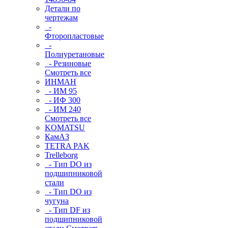
Детали по
чертежам
-
Фторопластовые
-
Полиуретановые
- Резиновые
Смотреть все
ИНМАН
- ИМ 95
- ИФ 300
- ИМ 240
Смотреть все
KOMATSU
КамАЗ
TETRA PAK
Trelleborg
- Тип DO из
подшипниковой
стали
- Тип DO из
чугуна
- Тип DF из
подшипниковой