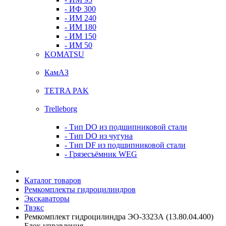
- ИФ 300
- ИМ 240
- ИМ 180
- ИМ 150
- ИМ 50
KOMATSU
КамАЗ
TETRA PAK
Trelleborg
- Тип DO из подшипниковой стали
- Тип DO из чугуна
- Тип DF из подшипниковой стали
- Грязесъёмник WEG
Каталог товаров
Ремкомплекты гидроцилиндров
Экскаваторы
Твэкс
Ремкомплект гидроцилиндра ЭО-3323А (13.80.04.400)
Блок управления