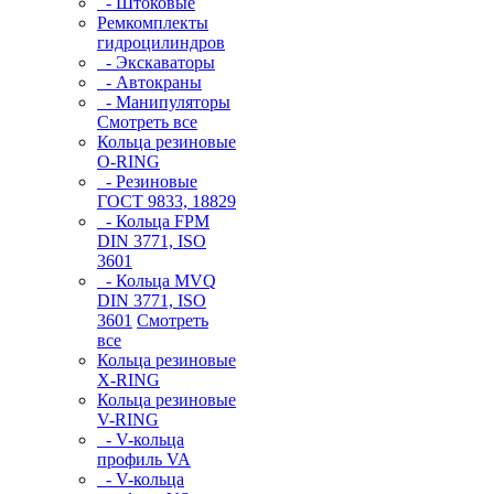
- Штоковые
Ремкомплекты
гидроцилиндров
- Экскаваторы
- Автокраны
- Манипуляторы
Смотреть все
Кольца резиновые
O-RING
- Резиновые
ГОСТ 9833, 18829
- Кольца FPM
DIN 3771, ISO
3601
- Кольца MVQ
DIN 3771, ISO
3601
Смотреть
все
Кольца резиновые
Х-RING
Кольца резиновые
V-RING
- V-кольца
профиль VA
- V-кольца