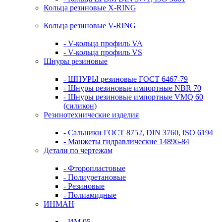
Кольца резиновые Х-RING
Кольца резиновые V-RING
- V-кольца профиль VA
- V-кольца профиль VS
Шнуры резиновые
- ШНУРЫ резиновые ГОСТ 6467-79
- Шнуры резиновые импортные NBR 70
- Шнуры резиновые импортные VMQ 60
(силикон)
Резинотехнические изделия
- Сальники ГОСТ 8752, DIN 3760, ISO 6194
- Манжеты гидравлические 14896-84
Детали по чертежам
- Фторопластовые
- Полиуретановые
- Резиновые
- Полиамидные
ИНМАН
- ИМ 95