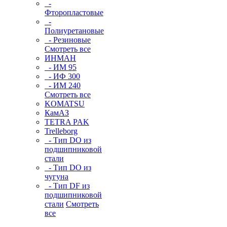
-
Фторопластовые
-
Полиуретановые
- Резиновые
Смотреть все
ИНМАН
- ИМ 95
- ИФ 300
- ИМ 240
Смотреть все
KOMATSU
КамАЗ
TETRA PAK
Trelleborg
- Тип DO из
подшипниковой
стали
- Тип DO из
чугуна
- Тип DF из
подшипниковой
стали
Смотреть
все