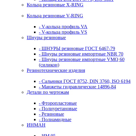
Кольца резиновые Х-RING
Кольца резиновые V-RING
- V-кольца профиль VA
- V-кольца профиль VS
Шнуры резиновые
- ШНУРЫ резиновые ГОСТ 6467-79
- Шнуры резиновые импортные NBR 70
- Шнуры резиновые импортные VMQ 60
(силикон)
Резинотехнические изделия
- Сальники ГОСТ 8752, DIN 3760, ISO 6194
- Манжеты гидравлические 14896-84
Детали по чертежам
- Фторопластовые
- Полиуретановые
- Резиновые
- Полиамидные
ИНМАН
- ИМ 95