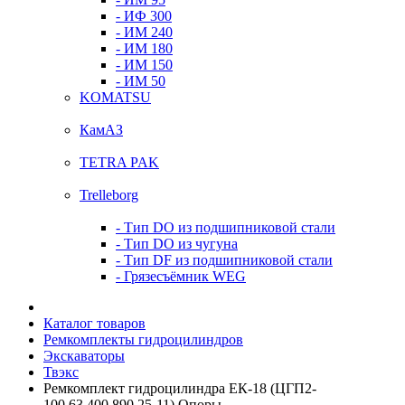
- ИФ 300
- ИМ 240
- ИМ 180
- ИМ 150
- ИМ 50
KOMATSU
КамАЗ
TETRA PAK
Trelleborg
- Тип DO из подшипниковой стали
- Тип DO из чугуна
- Тип DF из подшипниковой стали
- Грязесъёмник WEG
Каталог товаров
Ремкомплекты гидроцилиндров
Экскаваторы
Твэкс
Ремкомплект гидроцилиндра ЕК-18 (ЦГП2-
100.63.400.890.25-11) Опоры