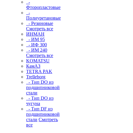
-
Фторопластовые
-
Полиуретановые
- Резиновые
Смотреть все
ИНМАН
- ИМ 95
- ИФ 300
- ИМ 240
Смотреть все
KOMATSU
КамАЗ
TETRA PAK
Trelleborg
- Тип DO из
подшипниковой
стали
- Тип DO из
чугуна
- Тип DF из
подшипниковой
стали
Смотреть
все