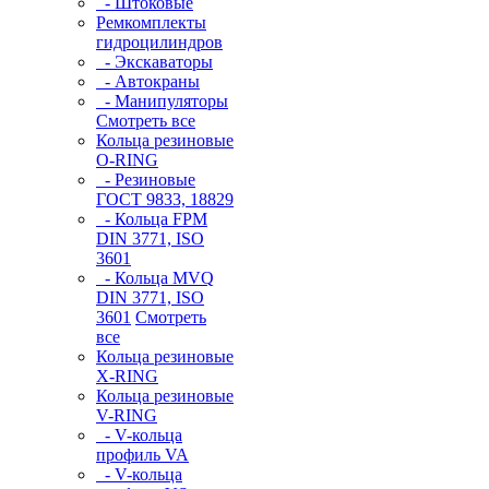
- Штоковые
Ремкомплекты
гидроцилиндров
- Экскаваторы
- Автокраны
- Манипуляторы
Смотреть все
Кольца резиновые
O-RING
- Резиновые
ГОСТ 9833, 18829
- Кольца FPM
DIN 3771, ISO
3601
- Кольца MVQ
DIN 3771, ISO
3601
Смотреть
все
Кольца резиновые
Х-RING
Кольца резиновые
V-RING
- V-кольца
профиль VA
- V-кольца