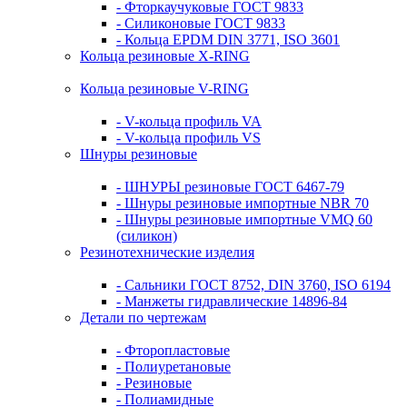
- Фторкаучуковые ГОСТ 9833
- Силиконовые ГОСТ 9833
- Кольца EPDM DIN 3771, ISO 3601
Кольца резиновые Х-RING
Кольца резиновые V-RING
- V-кольца профиль VA
- V-кольца профиль VS
Шнуры резиновые
- ШНУРЫ резиновые ГОСТ 6467-79
- Шнуры резиновые импортные NBR 70
- Шнуры резиновые импортные VMQ 60
(силикон)
Резинотехнические изделия
- Сальники ГОСТ 8752, DIN 3760, ISO 6194
- Манжеты гидравлические 14896-84
Детали по чертежам
- Фторопластовые
- Полиуретановые
- Резиновые
- Полиамидные