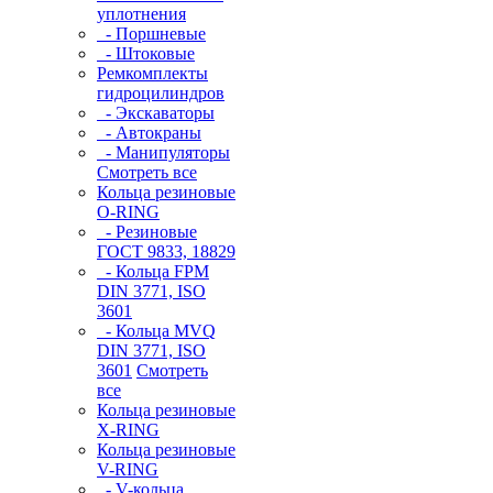
уплотнения
- Поршневые
- Штоковые
Ремкомплекты
гидроцилиндров
- Экскаваторы
- Автокраны
- Манипуляторы
Смотреть все
Кольца резиновые
O-RING
- Резиновые
ГОСТ 9833, 18829
- Кольца FPM
DIN 3771, ISO
3601
- Кольца MVQ
DIN 3771, ISO
3601
Смотреть
все
Кольца резиновые
Х-RING
Кольца резиновые
V-RING
- V-кольца