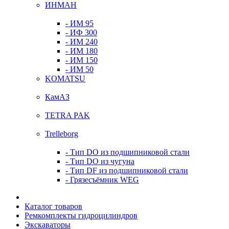
ИНМАН
- ИМ 95
- ИФ 300
- ИМ 240
- ИМ 180
- ИМ 150
- ИМ 50
KOMATSU
КамАЗ
TETRA PAK
Trelleborg
- Тип DO из подшипниковой стали
- Тип DO из чугуна
- Тип DF из подшипниковой стали
- Грязесъёмник WEG
Каталог товаров
Ремкомплекты гидроцилиндров
Экскаваторы