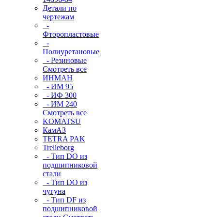
Детали по
чертежам
-
Фторопластовые
-
Полиуретановые
- Резиновые
Смотреть все
ИНМАН
- ИМ 95
- ИФ 300
- ИМ 240
Смотреть все
KOMATSU
КамАЗ
TETRA PAK
Trelleborg
- Тип DO из
подшипниковой
стали
- Тип DO из
чугуна
- Тип DF из
подшипниковой