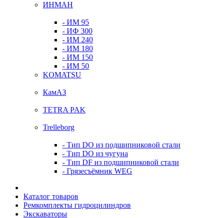
ИНМАН
- ИМ 95
- ИФ 300
- ИМ 240
- ИМ 180
- ИМ 150
- ИМ 50
KOMATSU
КамАЗ
TETRA PAK
Trelleborg
- Тип DO из подшипниковой стали
- Тип DO из чугуна
- Тип DF из подшипниковой стали
- Грязесъёмник WEG
Каталог товаров
Ремкомплекты гидроцилиндров
Экскаваторы