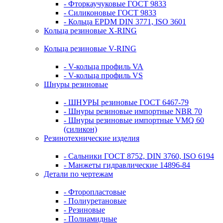
- Фторкаучуковые ГОСТ 9833
- Силиконовые ГОСТ 9833
- Кольца EPDM DIN 3771, ISO 3601
Кольца резиновые Х-RING
Кольца резиновые V-RING
- V-кольца профиль VA
- V-кольца профиль VS
Шнуры резиновые
- ШНУРЫ резиновые ГОСТ 6467-79
- Шнуры резиновые импортные NBR 70
- Шнуры резиновые импортные VMQ 60
(силикон)
Резинотехнические изделия
- Сальники ГОСТ 8752, DIN 3760, ISO 6194
- Манжеты гидравлические 14896-84
Детали по чертежам
- Фторопластовые
- Полиуретановые
- Резиновые
- Полиамидные