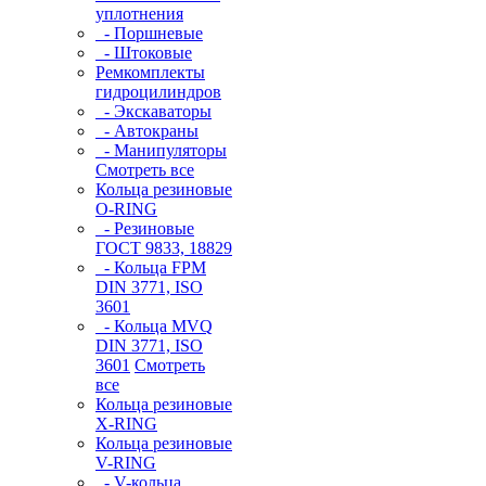
уплотнения
- Поршневые
- Штоковые
Ремкомплекты
гидроцилиндров
- Экскаваторы
- Автокраны
- Манипуляторы
Смотреть все
Кольца резиновые
O-RING
- Резиновые
ГОСТ 9833, 18829
- Кольца FPM
DIN 3771, ISO
3601
- Кольца MVQ
DIN 3771, ISO
3601
Смотреть
все
Кольца резиновые
Х-RING
Кольца резиновые
V-RING
- V-кольца