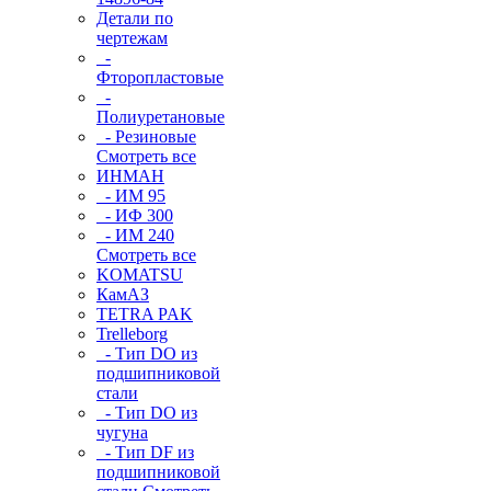
Детали по
чертежам
-
Фторопластовые
-
Полиуретановые
- Резиновые
Смотреть все
ИНМАН
- ИМ 95
- ИФ 300
- ИМ 240
Смотреть все
KOMATSU
КамАЗ
TETRA PAK
Trelleborg
- Тип DO из
подшипниковой
стали
- Тип DO из
чугуна
- Тип DF из
подшипниковой