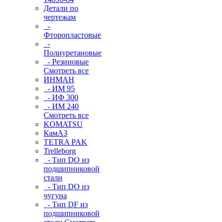
Детали по
чертежам
-
Фторопластовые
-
Полиуретановые
- Резиновые
Смотреть все
ИНМАН
- ИМ 95
- ИФ 300
- ИМ 240
Смотреть все
KOMATSU
КамАЗ
TETRA PAK
Trelleborg
- Тип DO из
подшипниковой
стали
- Тип DO из
чугуна
- Тип DF из
подшипниковой