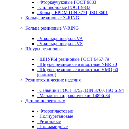
- Фторкаучуковые ГОСТ 9833
- Силиконовые ГОСТ 9833
- Кольца EPDM DIN 3771, ISO 3601
Кольца резиновые Х-RING
Кольца резиновые V-RING
- V-кольца профиль VA
- V-кольца профиль VS
Шнуры резиновые
- ШНУРЫ резиновые ГОСТ 6467-79
- Шнуры резиновые импортные NBR 70
- Шнуры резиновые импортные VMQ 60
(силикон)
Резинотехнические изделия
- Сальники ГОСТ 8752, DIN 3760, ISO 6194
- Манжеты гидравлические 14896-84
Детали по чертежам
- Фторопластовые
- Полиуретановые
- Резиновые
- Полиамидные