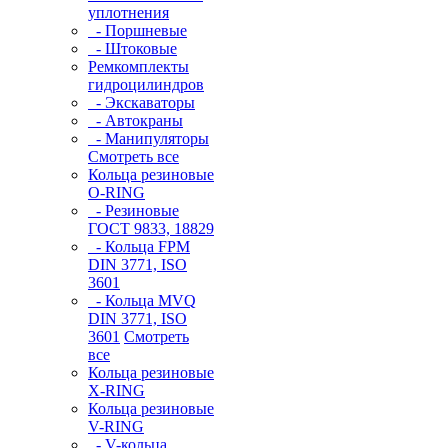
уплотнения
- Поршневые
- Штоковые
Ремкомплекты
гидроцилиндров
- Экскаваторы
- Автокраны
- Манипуляторы
Смотреть все
Кольца резиновые
O-RING
- Резиновые
ГОСТ 9833, 18829
- Кольца FPM
DIN 3771, ISO
3601
- Кольца MVQ
DIN 3771, ISO
3601
Смотреть
все
Кольца резиновые
Х-RING
Кольца резиновые
V-RING
- V-кольца