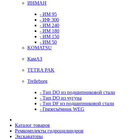
ИНМАН
- ИМ 95
- ИФ 300
- ИМ 240
- ИМ 180
- ИМ 150
- ИМ 50
KOMATSU
КамАЗ
TETRA PAK
Trelleborg
- Тип DO из подшипниковой стали
- Тип DO из чугуна
- Тип DF из подшипниковой стали
- Грязесъёмник WEG
Каталог товаров
Ремкомплекты гидроцилиндров
Экскаваторы