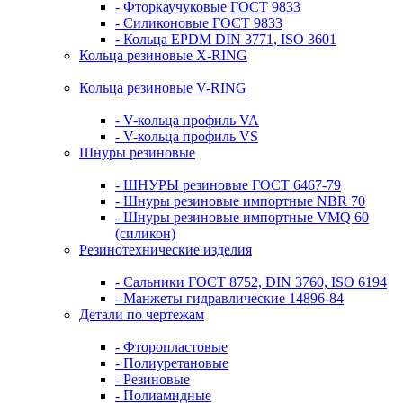
- Фторкаучуковые ГОСТ 9833
- Силиконовые ГОСТ 9833
- Кольца EPDM DIN 3771, ISO 3601
Кольца резиновые Х-RING
Кольца резиновые V-RING
- V-кольца профиль VA
- V-кольца профиль VS
Шнуры резиновые
- ШНУРЫ резиновые ГОСТ 6467-79
- Шнуры резиновые импортные NBR 70
- Шнуры резиновые импортные VMQ 60
(силикон)
Резинотехнические изделия
- Сальники ГОСТ 8752, DIN 3760, ISO 6194
- Манжеты гидравлические 14896-84
Детали по чертежам
- Фторопластовые
- Полиуретановые
- Резиновые
- Полиамидные