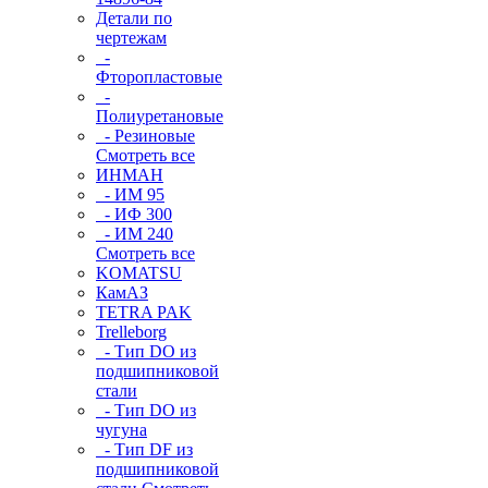
Детали по
чертежам
-
Фторопластовые
-
Полиуретановые
- Резиновые
Смотреть все
ИНМАН
- ИМ 95
- ИФ 300
- ИМ 240
Смотреть все
KOMATSU
КамАЗ
TETRA PAK
Trelleborg
- Тип DO из
подшипниковой
стали
- Тип DO из
чугуна
- Тип DF из
подшипниковой