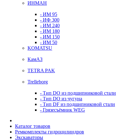
ИНМАН
- ИМ 95
- ИФ 300
- ИМ 240
- ИМ 180
- ИМ 150
- ИМ 50
KOMATSU
КамАЗ
TETRA PAK
Trelleborg
- Тип DO из подшипниковой стали
- Тип DO из чугуна
- Тип DF из подшипниковой стали
- Грязесъёмник WEG
Каталог товаров
Ремкомплекты гидроцилиндров
Экскаваторы