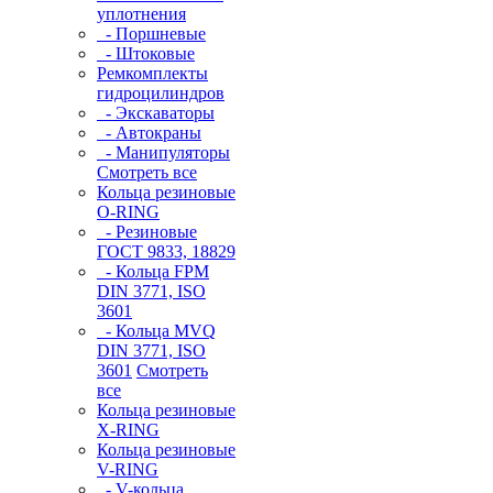
уплотнения
- Поршневые
- Штоковые
Ремкомплекты
гидроцилиндров
- Экскаваторы
- Автокраны
- Манипуляторы
Смотреть все
Кольца резиновые
O-RING
- Резиновые
ГОСТ 9833, 18829
- Кольца FPM
DIN 3771, ISO
3601
- Кольца MVQ
DIN 3771, ISO
3601
Смотреть
все
Кольца резиновые
Х-RING
Кольца резиновые
V-RING
- V-кольца