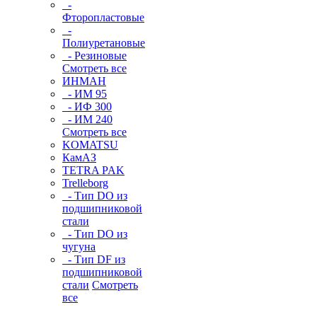
-
Фторопластовые
-
Полиуретановые
- Резиновые
Смотреть все
ИНМАН
- ИМ 95
- ИФ 300
- ИМ 240
Смотреть все
KOMATSU
КамАЗ
TETRA PAK
Trelleborg
- Тип DO из
подшипниковой
стали
- Тип DO из
чугуна
- Тип DF из
подшипниковой
стали
Смотреть
все