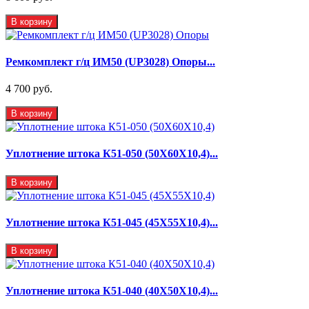
В корзину
Ремкомплект г/ц ИМ50 (UP3028) Опоры...
4 700 руб.
В корзину
Уплотнение штока К51-050 (50Х60Х10,4)...
В корзину
Уплотнение штока К51-045 (45Х55Х10,4)...
В корзину
Уплотнение штока К51-040 (40Х50Х10,4)...