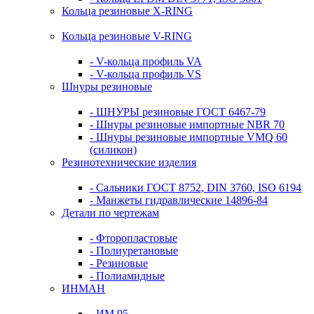
Кольца резиновые Х-RING
Кольца резиновые V-RING
- V-кольца профиль VA
- V-кольца профиль VS
Шнуры резиновые
- ШНУРЫ резиновые ГОСТ 6467-79
- Шнуры резиновые импортные NBR 70
- Шнуры резиновые импортные VMQ 60
(силикон)
Резинотехнические изделия
- Сальники ГОСТ 8752, DIN 3760, ISO 6194
- Манжеты гидравлические 14896-84
Детали по чертежам
- Фторопластовые
- Полиуретановые
- Резиновые
- Полиамидные
ИНМАН
- ИМ 95