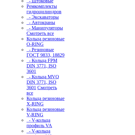
- Штоковые
Ремкомплекты
гидроцилиндров
- Экскаваторы
- Автокраны
- Манипуляторы
Смотреть все
Кольца резиновые
O-RING
- Резиновые
ГОСТ 9833, 18829
- Кольца FPM
DIN 3771, ISO
3601
- Кольца MVQ
DIN 3771, ISO
3601
Смотреть
все
Кольца резиновые
Х-RING
Кольца резиновые
V-RING
- V-кольца
профиль VA
- V-кольца