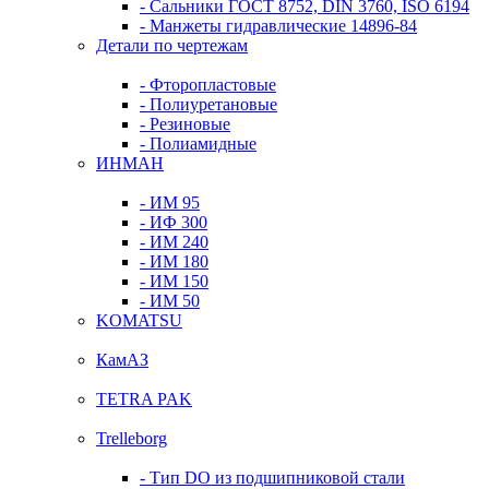
- Сальники ГОСТ 8752, DIN 3760, ISO 6194
- Манжеты гидравлические 14896-84
Детали по чертежам
- Фторопластовые
- Полиуретановые
- Резиновые
- Полиамидные
ИНМАН
- ИМ 95
- ИФ 300
- ИМ 240
- ИМ 180
- ИМ 150
- ИМ 50
KOMATSU
КамАЗ
TETRA PAK
Trelleborg
- Тип DO из подшипниковой стали