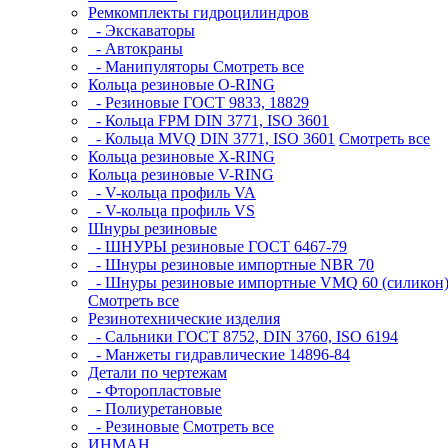
Ремкомплекты гидроцилиндров
- Экскаваторы
- Автокраны
- Манипуляторы
Смотреть все
Кольца резиновые O-RING
- Резиновые ГОСТ 9833, 18829
- Кольца FPM DIN 3771, ISO 3601
- Кольца MVQ DIN 3771, ISO 3601
Смотреть все
Кольца резиновые Х-RING
Кольца резиновые V-RING
- V-кольца профиль VA
- V-кольца профиль VS
Шнуры резиновые
- ШНУРЫ резиновые ГОСТ 6467-79
- Шнуры резиновые импортные NBR 70
- Шнуры резиновые импортные VMQ 60 (силикон
Смотреть все
Резинотехнические изделия
- Сальники ГОСТ 8752, DIN 3760, ISO 6194
- Манжеты гидравлические 14896-84
Детали по чертежам
- Фторопластовые
- Полиуретановые
- Резиновые
Смотреть все
ИНМАН