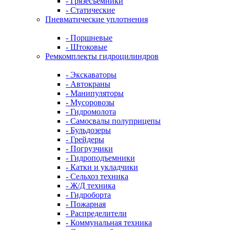
- Грязесъемники
- Cтатические
Пневматические уплотнения
- Поршневые
- Штоковые
Ремкомплекты гидроцилиндров
- Экскаваторы
- Автокраны
- Манипуляторы
- Мусоровозы
- Гидромолота
- Самосвалы полуприцепы
- Бульдозеры
- Грейдеры
- Погрузчики
- Гидроподъемники
- Катки и укладчики
- Сельхоз техника
- Ж/Д техника
- Гидроборта
- Пожарная
- Распределители
- Коммунальная техника