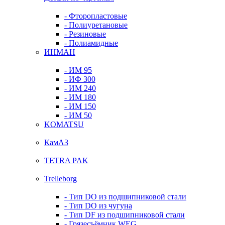
- Фторопластовые
- Полиуретановые
- Резиновые
- Полиамидные
ИНМАН
- ИМ 95
- ИФ 300
- ИМ 240
- ИМ 180
- ИМ 150
- ИМ 50
KOMATSU
КамАЗ
TETRA PAK
Trelleborg
- Тип DO из подшипниковой стали
- Тип DO из чугуна
- Тип DF из подшипниковой стали
- Грязесъёмник WEG