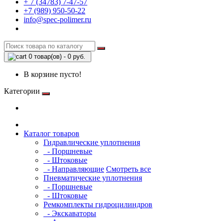
+ 7 (34783) 7-47-57
+7 (989) 950-50-22
info@spec-polimer.ru
0 товар(ов) - 0 руб.
В корзине пусто!
Категории
Каталог товаров
Гидравлические уплотнения
- Поршневые
- Штоковые
- Направляющие
Смотреть все
Пневматические уплотнения
- Поршневые
- Штоковые
Ремкомплекты гидроцилиндров
- Экскаваторы