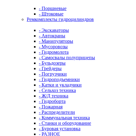
- Поршневые
- Штоковые
Ремкомплекты гидроцилиндров
- Экскаваторы
- Автокраны
- Манипуляторы
- Мусоровозы
- Гидромолота
- Самосвалы полуприцепы
- Бульдозеры
- Грейдеры
- Погрузчики
- Гидроподъемники
- Катки и укладчики
- Сельхоз техника
- Ж/Д техника
- Гидроборта
- Пожарная
- Распределители
- Коммунальная техника
- Станки и оборудование
- Буровая установка
- РАЗНОЕ