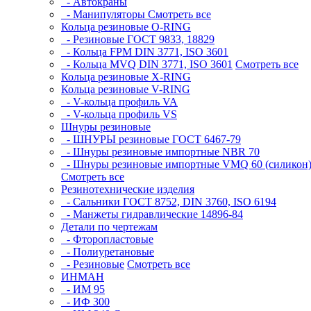
- Автокраны
- Манипуляторы
Смотреть все
Кольца резиновые O-RING
- Резиновые ГОСТ 9833, 18829
- Кольца FPM DIN 3771, ISO 3601
- Кольца MVQ DIN 3771, ISO 3601
Смотреть все
Кольца резиновые Х-RING
Кольца резиновые V-RING
- V-кольца профиль VA
- V-кольца профиль VS
Шнуры резиновые
- ШНУРЫ резиновые ГОСТ 6467-79
- Шнуры резиновые импортные NBR 70
- Шнуры резиновые импортные VMQ 60 (силикон
Смотреть все
Резинотехнические изделия
- Сальники ГОСТ 8752, DIN 3760, ISO 6194
- Манжеты гидравлические 14896-84
Детали по чертежам
- Фторопластовые
- Полиуретановые
- Резиновые
Смотреть все
ИНМАН
- ИМ 95
- ИФ 300