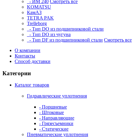
- ИМ 240
Смотреть все
KOMATSU
КамАЗ
TETRA PAK
Trelleborg
- Тип DO из подшипниковой стали
- Тип DO из чугуна
- Тип DF из подшипниковой стали
Смотреть все
О компании
Контакты
Способ доставки
Категории
Каталог товаров
Гидравлические уплотнения
- Поршневые
- Штоковые
- Направляющие
- Грязесъемники
- Cтатические
Пневматические уплотнения