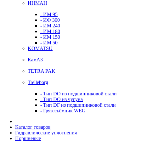
ИНМАН
- ИМ 95
- ИФ 300
- ИМ 240
- ИМ 180
- ИМ 150
- ИМ 50
KOMATSU
КамАЗ
TETRA PAK
Trelleborg
- Тип DO из подшипниковой стали
- Тип DO из чугуна
- Тип DF из подшипниковой стали
- Грязесъёмник WEG
Каталог товаров
Гидравлические уплотнения
Поршневые