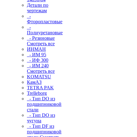
Детали по
чертежам
-
Фторопластовые
-
Полиуретановые
- Резиновые
Смотреть все
ИНМАН
- ИМ 95
- ИФ 300
- ИМ 240
Смотреть все
KOMATSU
КамАЗ
TETRA PAK
Trelleborg
- Тип DO из
подшипниковой
стали
- Тип DO из
чугуна
- Тип DF из
подшипниковой