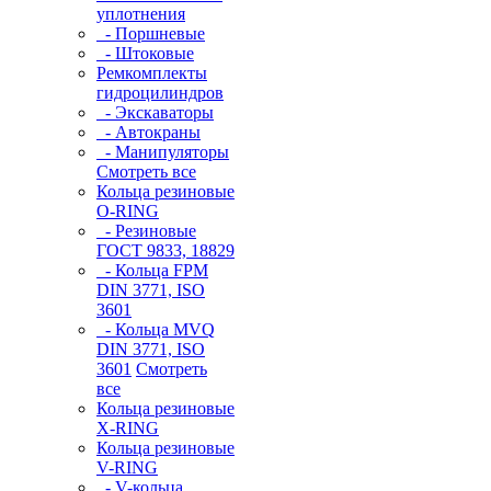
уплотнения
- Поршневые
- Штоковые
Ремкомплекты
гидроцилиндров
- Экскаваторы
- Автокраны
- Манипуляторы
Смотреть все
Кольца резиновые
O-RING
- Резиновые
ГОСТ 9833, 18829
- Кольца FPM
DIN 3771, ISO
3601
- Кольца MVQ
DIN 3771, ISO
3601
Смотреть
все
Кольца резиновые
Х-RING
Кольца резиновые
V-RING
- V-кольца