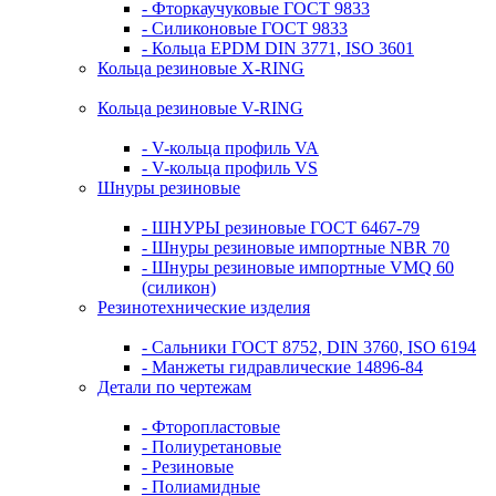
- Фторкаучуковые ГОСТ 9833
- Силиконовые ГОСТ 9833
- Кольца EPDM DIN 3771, ISO 3601
Кольца резиновые Х-RING
Кольца резиновые V-RING
- V-кольца профиль VA
- V-кольца профиль VS
Шнуры резиновые
- ШНУРЫ резиновые ГОСТ 6467-79
- Шнуры резиновые импортные NBR 70
- Шнуры резиновые импортные VMQ 60
(силикон)
Резинотехнические изделия
- Сальники ГОСТ 8752, DIN 3760, ISO 6194
- Манжеты гидравлические 14896-84
Детали по чертежам
- Фторопластовые
- Полиуретановые
- Резиновые
- Полиамидные