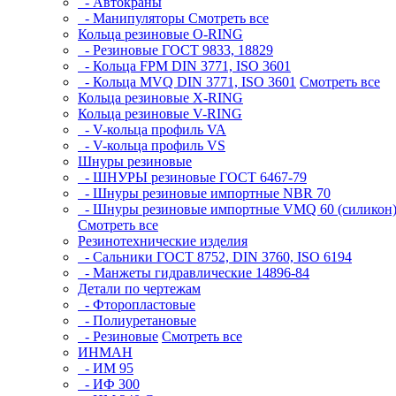
- Автокраны
- Манипуляторы
Смотреть все
Кольца резиновые O-RING
- Резиновые ГОСТ 9833, 18829
- Кольца FPM DIN 3771, ISO 3601
- Кольца MVQ DIN 3771, ISO 3601
Смотреть все
Кольца резиновые Х-RING
Кольца резиновые V-RING
- V-кольца профиль VA
- V-кольца профиль VS
Шнуры резиновые
- ШНУРЫ резиновые ГОСТ 6467-79
- Шнуры резиновые импортные NBR 70
- Шнуры резиновые импортные VMQ 60 (силикон
Смотреть все
Резинотехнические изделия
- Сальники ГОСТ 8752, DIN 3760, ISO 6194
- Манжеты гидравлические 14896-84
Детали по чертежам
- Фторопластовые
- Полиуретановые
- Резиновые
Смотреть все
ИНМАН
- ИМ 95
- ИФ 300