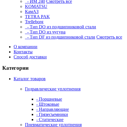
- ИМ 240
Смотреть все
KOMATSU
КамАЗ
TETRA PAK
Trelleborg
- Тип DO из подшипниковой стали
- Тип DO из чугуна
- Тип DF из подшипниковой стали
Смотреть все
О компании
Контакты
Способ доставки
Категории
Каталог товаров
Гидравлические уплотнения
- Поршневые
- Штоковые
- Направляющие
- Грязесъемники
- Cтатические
Пневматические уплотнения