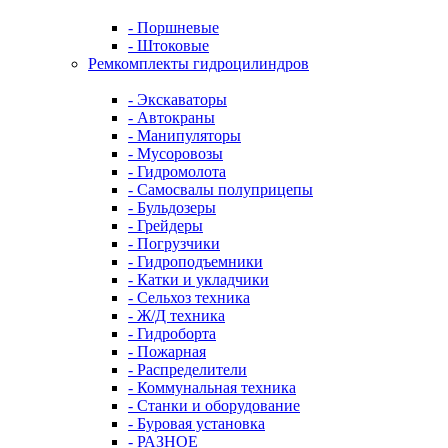
- Поршневые
- Штоковые
Ремкомплекты гидроцилиндров
- Экскаваторы
- Автокраны
- Манипуляторы
- Мусоровозы
- Гидромолота
- Самосвалы полуприцепы
- Бульдозеры
- Грейдеры
- Погрузчики
- Гидроподъемники
- Катки и укладчики
- Сельхоз техника
- Ж/Д техника
- Гидроборта
- Пожарная
- Распределители
- Коммунальная техника
- Станки и оборудование
- Буровая установка
- РАЗНОЕ