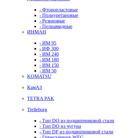
- Фторопластовые
- Полиуретановые
- Резиновые
- Полиамидные
ИНМАН
- ИМ 95
- ИФ 300
- ИМ 240
- ИМ 180
- ИМ 150
- ИМ 50
KOMATSU
КамАЗ
TETRA PAK
Trelleborg
- Тип DO из подшипниковой стали
- Тип DO из чугуна
- Тип DF из подшипниковой стали
- Грязесъёмник WEG