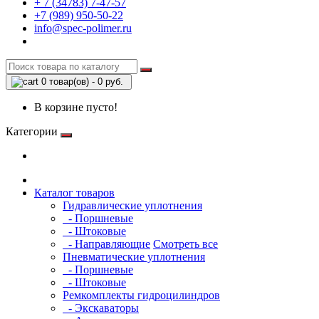
+ 7 (34783) 7-47-57
+7 (989) 950-50-22
info@spec-polimer.ru
0 товар(ов) - 0 руб.
В корзине пусто!
Категории
Каталог товаров
Гидравлические уплотнения
- Поршневые
- Штоковые
- Направляющие
Смотреть все
Пневматические уплотнения
- Поршневые
- Штоковые
Ремкомплекты гидроцилиндров
- Экскаваторы