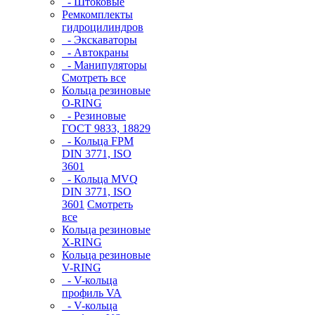
- Штоковые
Ремкомплекты
гидроцилиндров
- Экскаваторы
- Автокраны
- Манипуляторы
Смотреть все
Кольца резиновые
O-RING
- Резиновые
ГОСТ 9833, 18829
- Кольца FPM
DIN 3771, ISO
3601
- Кольца MVQ
DIN 3771, ISO
3601
Смотреть
все
Кольца резиновые
Х-RING
Кольца резиновые
V-RING
- V-кольца
профиль VA
- V-кольца