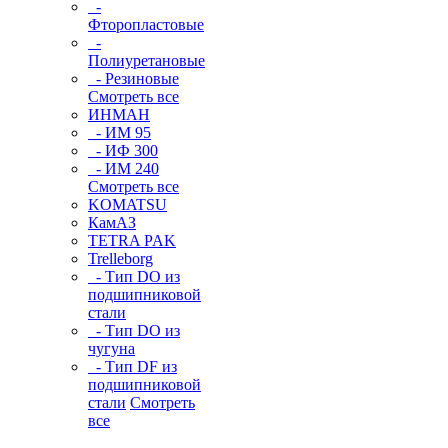
-
Фторопластовые
-
Полиуретановые
- Резиновые
Смотреть все
ИНМАН
- ИМ 95
- ИФ 300
- ИМ 240
Смотреть все
KOMATSU
КамАЗ
TETRA PAK
Trelleborg
- Тип DO из
подшипниковой
стали
- Тип DO из
чугуна
- Тип DF из
подшипниковой
стали
Смотреть
все