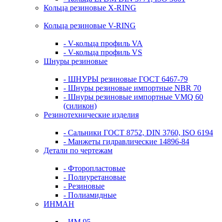
Кольца резиновые Х-RING
Кольца резиновые V-RING
- V-кольца профиль VA
- V-кольца профиль VS
Шнуры резиновые
- ШНУРЫ резиновые ГОСТ 6467-79
- Шнуры резиновые импортные NBR 70
- Шнуры резиновые импортные VMQ 60
(силикон)
Резинотехнические изделия
- Сальники ГОСТ 8752, DIN 3760, ISO 6194
- Манжеты гидравлические 14896-84
Детали по чертежам
- Фторопластовые
- Полиуретановые
- Резиновые
- Полиамидные
ИНМАН
- ИМ 95